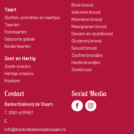
Bruin brood
Taart
Volkoren brood
Sloffen, schnitten en taartjes
Monniken brood
Taarten
Meergranen brood
Fototaarten
Desem en speltbrood
Geboorte gebak
Glutenvrij brood
Kindertaarten
Gevuld brood
Zachte broodjes
Zoet en Hartig
Harde broodjes
Zoete snacks
Stokbrood
Hartige snacks
Koekjes
Contact
Social Media
Banketbakkerij de Vlaam
T.
0182-639987
E.
info@banketbakkerijdevlaam.nl