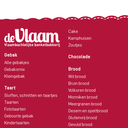
Cake
Kamphuisen
Zoutjes
Gebak
Chocolade
Alle gebakjes
Brood
Gebaksmix
Kleingebak
Wit brood
Bruin brood
Taart
Volkoren brood
Sloffen, schnitten en taartjes
Monniken brood
Taarten
Meergranen brood
Fototaarten
Desem en speltbrood
Geboorte gebak
Glutenvrij brood
Kindertaarten
Gevuld brood