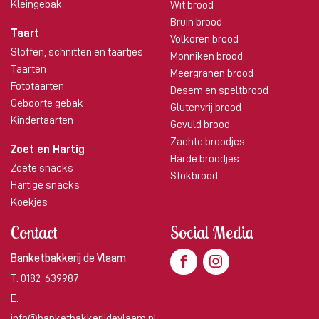
Kleingebak
Wit brood
Bruin brood
Taart
Volkoren brood
Sloffen, schnitten en taartjes
Monniken brood
Taarten
Meergranen brood
Fototaarten
Desem en speltbrood
Geboorte gebak
Glutenvrij brood
Kindertaarten
Gevuld brood
Zachte broodjes
Zoet en Hartig
Harde broodjes
Zoete snacks
Stokbrood
Hartige snacks
Koekjes
Contact
Social Media
Banketbakkerij de Vlaam
T.
0182-639987
E.
info@banketbakkerijdevlaam.nl