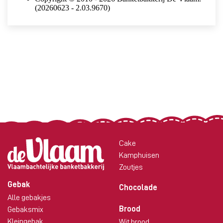
Cake
Kamphuisen
Zoutjes
Gebak
Chocolade
Alle gebakjes
Brood
Gebaksmix
Kleingebak
Wit brood